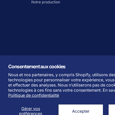
Notre production
Consentement aux cookies
Nous et nos partenaires, y compris Shopify, utilisons de
Politique de remboursement
Politique de confident
technologies pour personnaliser votre expérience, vous 
et effectuer des analyses. Nous n’utiliserons pas de coo
Moyens de paiement
technologies à ces fins sans votre consentement. En sav
Politique de confidentialité
L
Français
a
Gérer vos
n
Accepter
préférences
g