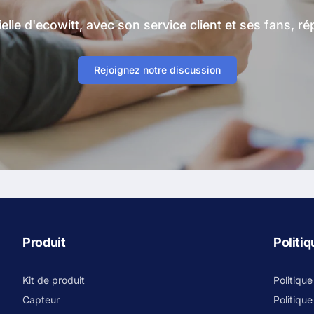
lle d'ecowitt, avec son service client et ses fans, r
Rejoignez notre discussion
Produit
Politi
Kit de produit
Politiqu
Capteur
Politique