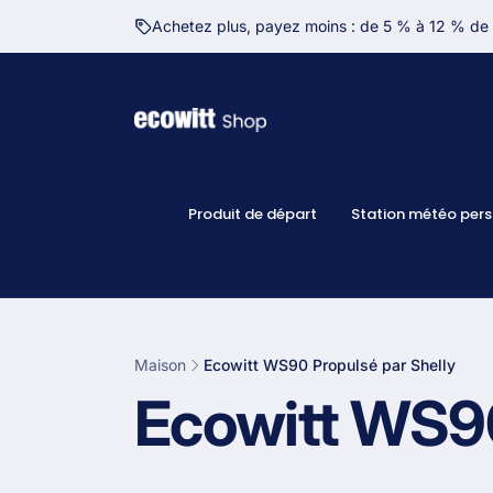
et
passer
Achetez plus, payez moins : de 5 % à 12 % de 
au
contenu
Produit de départ
Station météo pers
Maison
Ecowitt WS90 Propulsé par Shelly
C
Ecowitt WS90