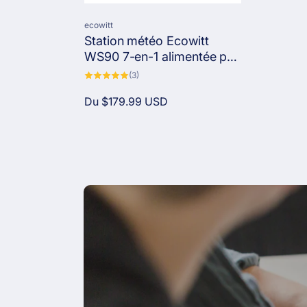
o
Distributeur :
ecowitt
Station météo Ecowitt
n
WS90 7-en-1 alimentée par
Shelly, Bluetooth/Zigbee,
3
(3)
total
pluie, vent, UV, luminosité,
:
des
critiques
Prix
Du
$179.99 USD
température, humidité,
habituel
pression